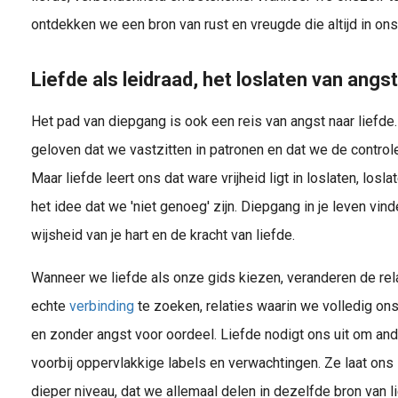
ontdekken we een bron van rust en vreugde die altijd in ons
Liefde als leidraad, het loslaten van angst
Het pad van diepgang is ook een reis van angst naar liefde.
geloven dat we vastzitten in patronen en dat we de control
Maar liefde leert ons dat ware vrijheid ligt in loslaten, losl
het idee dat we 'niet genoeg' zijn. Diepgang in je leven vi
wijsheid van je hart en de kracht van liefde.
Wanneer we liefde als onze gids kiezen, veranderen de rel
echte
verbinding
te zoeken, relaties waarin we volledig on
en zonder angst voor oordeel. Liefde nodigt ons uit om ande
voorbij oppervlakkige labels en verwachtingen. Ze laat ons
dieper niveau, dat we allemaal delen in dezelfde bron van l
nslessen en universele wetten komen aan bod.