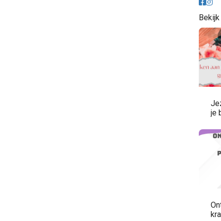
Bekijk
Je
je 
On
kra